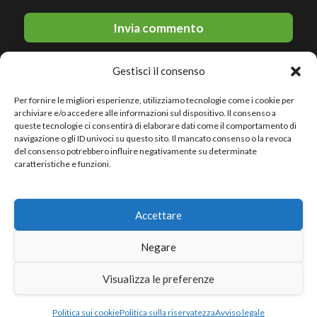
Gestisci il consenso
Per fornire le migliori esperienze, utilizziamo tecnologie come i cookie per
archiviare e/o accedere alle informazioni sul dispositivo. Il consenso a
queste tecnologie ci consentirà di elaborare dati come il comportamento di
navigazione o gli ID univoci su questo sito. Il mancato consenso o la revoca
del consenso potrebbero influire negativamente su determinate
© 2026 Le migliori discoteche · All rights reserved
caratteristiche e funzioni.
Politica sulla riservatezza
Accettare
Avviso legale
Politica sui cookie
Negare
Sitemap
Visualizza le preferenze
Politica sui cookie
Politica sulla riservatezza
Avviso legale