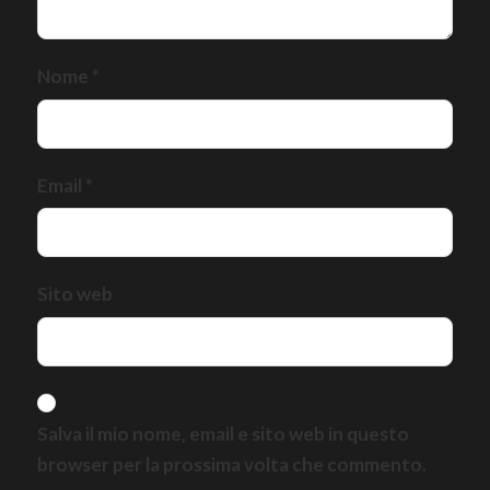
Nome
*
Email
*
Sito web
Salva il mio nome, email e sito web in questo
browser per la prossima volta che commento.