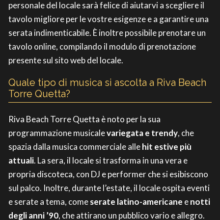
personale del locale sarà felice di aiutarvi a scegliere il
tavolo migliore per le vostre esigenze e a garantire una
serata indimenticabile. È inoltre possibile prenotare un
tavolo online, compilando il modulo di prenotazione
presente sul sito web del locale.
Quale tipo di musica si ascolta a Riva Beach
Torre Quetta?
Riva Beach Torre Quetta è noto per la sua
programmazione musicale
variegata e trendy
, che
spazia dalla musica commerciale alle
hit estive più
attuali
. La sera, il locale si trasforma in una vera e
propria discoteca, con DJ e performer che si esibiscono
sul palco. Inoltre, durante l’estate, il locale ospita eventi
e serate a tema, come
serate latino-americane
e
notti
degli anni ’90
, che attirano un pubblico vario e allegro.