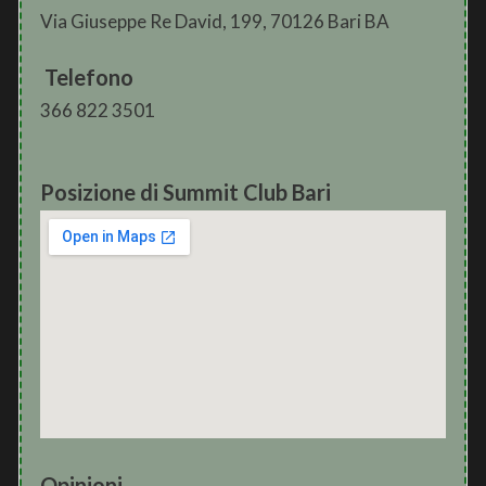
Via Giuseppe Re David, 199, 70126 Bari BA
Telefono
366 822 3501
Posizione di Summit Club Bari
Opinioni