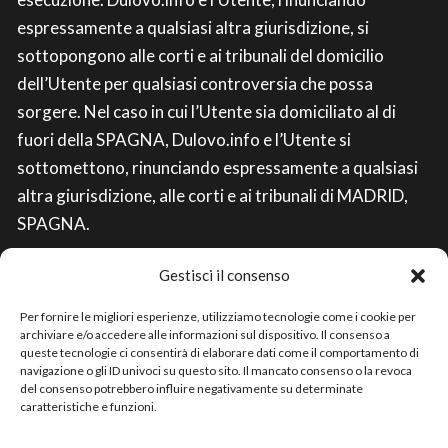
espressamente a qualsiasi altra giurisdizione, si
sottopongono alle corti e ai tribunali del domicilio
dell’Utente per qualsiasi controversia che possa
sorgere. Nel caso in cui l’Utente sia domiciliato al di
fuori della SPAGNA, Dulovo.info e l’Utente si
sottomettono, rinunciando espressamente a qualsiasi
altra giurisdizione, alle corti e ai tribunali di MADRID,
SPAGNA.
Gestisci il consenso
Per fornire le migliori esperienze, utilizziamo tecnologie come i cookie per
archiviare e/o accedere alle informazioni sul dispositivo. Il consenso a
queste tecnologie ci consentirà di elaborare dati come il comportamento di
navigazione o gli ID univoci su questo sito. Il mancato consenso o la revoca
del consenso potrebbero influire negativamente su determinate
© 2026 Le migliori discoteche · All rights reserved
caratteristiche e funzioni.
Politica sulla riservatezza