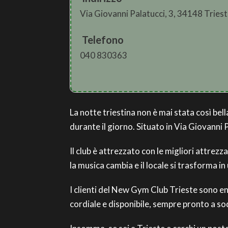
Via Giovanni Palatucci, 3, 34148 Tries
Telefono
040 830363
La notte triestina non è mai stata così bell
durante il giorno. Situato in Via Giovanni P
Il club è attrezzato con le migliori attrezza
la musica cambia e il locale si trasforma i
I clienti del New Gym Club Trieste sono ent
cordiale e disponibile, sempre pronto a so