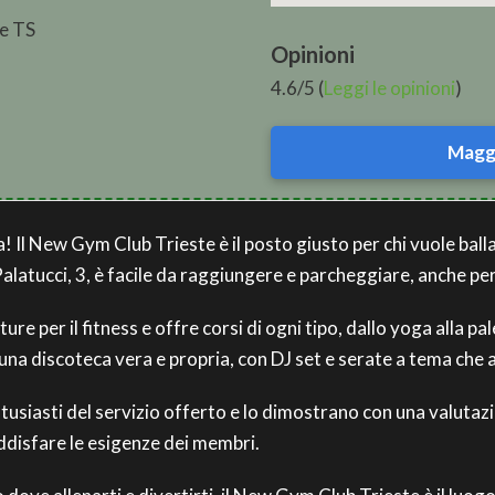
te TS
Opinioni
4.6/5 (
Leggi le opinioni
)
Maggi
a! Il New Gym Club Trieste è il posto giusto per chi vuole balla
alatucci, 3, è facile da raggiungere e parcheggiare, anche per 
ture per il fitness e offre corsi di ogni tipo, dallo yoga alla p
n una discoteca vera e propria, con DJ set e serate a tema che 
usiasti del servizio offerto e lo dimostrano con una valutazion
ddisfare le esigenze dei membri.