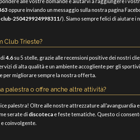
spondere alle vostre domande e aiutarvi a raggiungere i vostri
363
oppure inviando un messaggio sulla nostra pagina Facebo
-club-250429924998311/
). Siamo sempre felici di aiutare i n
m Club Trieste?
 di
4.6
su 5 stelle, grazie alle recensioni positive dei nostri cli
rvizi di alta qualità e un ambiente accogliente per gli sporti
 per migliorare sempre la nostra offerta.
 palestra o offre anche altre attività?
ce palestra! Oltre alle nostre attrezzature all’avanguardia e 
come serate di
discoteca
e feste tematiche. Questo ci consente
a e coinvolgente.