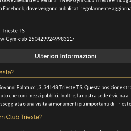
 dove allenarti e divertirti, il New Gym Club Trieste è il luog
ina Facebook, dove vengono pubblicati regolarmente aggiorna
8 Trieste TS
New-Gym-club-250429924998311/
Ulteriori Informazioni
este?
iovanni Palatucci, 3, 34148 Trieste TS. Questa posizione strat
uto che con i mezzi pubblici. Inoltre, la nostra sede è vicina a
sseggiata o una visita ai monumenti più importanti di Trieste
m Club Trieste?