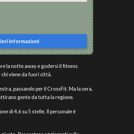
ori informazioni
re la notte away e godersi il fitness
chi viene da fuori città.
alestra, passando per il CrossFit. Ma la sera,
attirano gente da tutta la regione.
e di 4.6 su 5 stelle. Il personale è