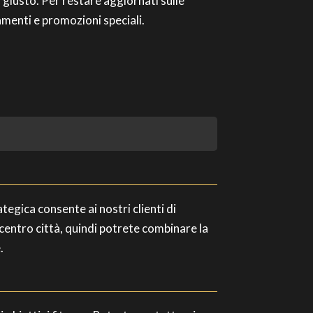
o giusto. Per restare aggiornati sulle
menti e promozioni speciali.
egica consente ai nostri clienti di
l centro città, quindi potrete combinare la
.