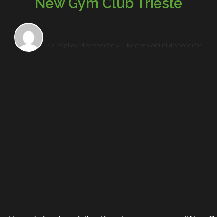
New Gym Club Trieste
Le migliori discoteche
✅ Recensioni di discoteche