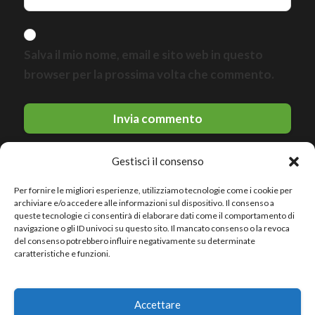
Salva il mio nome, email e sito web in questo
browser per la prossima volta che commento.
Gestisci il consenso
Per fornire le migliori esperienze, utilizziamo tecnologie come i cookie per
archiviare e/o accedere alle informazioni sul dispositivo. Il consenso a
queste tecnologie ci consentirà di elaborare dati come il comportamento di
navigazione o gli ID univoci su questo sito. Il mancato consenso o la revoca
del consenso potrebbero influire negativamente su determinate
© 2026 Le migliori discoteche · All rights reserved
caratteristiche e funzioni.
Politica sulla riservatezza
Accettare
Avviso legale