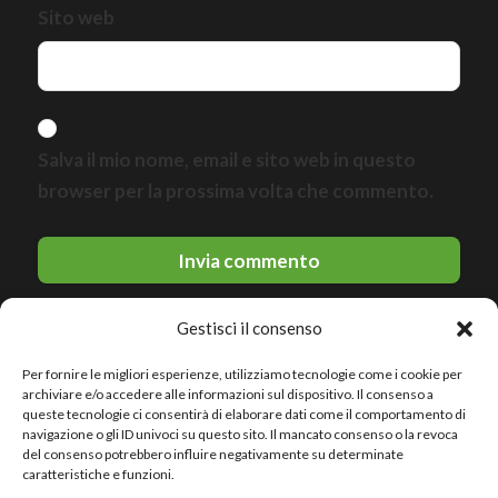
Sito web
Salva il mio nome, email e sito web in questo
browser per la prossima volta che commento.
Gestisci il consenso
Per fornire le migliori esperienze, utilizziamo tecnologie come i cookie per
archiviare e/o accedere alle informazioni sul dispositivo. Il consenso a
queste tecnologie ci consentirà di elaborare dati come il comportamento di
navigazione o gli ID univoci su questo sito. Il mancato consenso o la revoca
del consenso potrebbero influire negativamente su determinate
© 2026 Le migliori discoteche · All rights reserved
caratteristiche e funzioni.