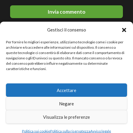
Gestisci il consenso
Per fornire le migliori esperienze, utilizziamo tecnologie come i cookie per
archiviare e/o accedere alle informazioni sul dispositivo. Il consenso a
queste tecnologie ci consentirà di elaborare dati come il comportamento di
navigazione o gli ID univoci su questo sito. Il mancato consenso o la revoca
del consenso potrebbero influire negativamente su determinate
© 2026 Le migliori discoteche · All rights reserved
caratteristiche e funzioni.
Politica sulla riservatezza
Accettare
Avviso legale
Politica sui cookie
Negare
Sitemap
Visualizza le preferenze
Politica sui cookie
Politica sulla riservatezza
Avviso legale