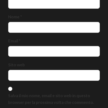
Nome
*
Email
*
Sito web
Salva il mio nome, email e sito web in questo
browser per la prossima volta che commento.