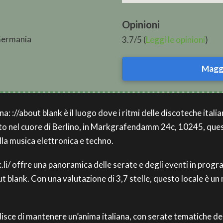
Opinioni
Germania
3.7/5 (
Leggi le opinioni
)
Maggi
na: ://about blank è il luogo dove i ritmi delle discoteche ita
to nel cuore di Berlino, in Markgrafendamm 24c, 10245, ques
lla musica elettronica e techno.
.li/ offre una panoramica delle serate e degli eventi in progra
t blank. Con una valutazione di 3,7 stelle, questo locale è un 
isce di mantenere un’anima italiana, con serate tematiche dedi