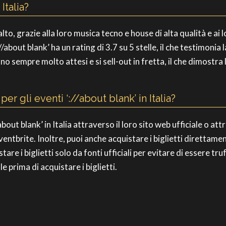
 Italia?
to alto, grazie alla loro musica tecno e house di alta qualità e 
about blank’ ha un rating di 3.7 su 5 stelle, il che testimonia 
ono sempre molto attesi e si sell-out in fretta, il che dimostra 
er gli eventi ‘://about blank’ in Italia?
//about blank’ in Italia attraverso il loro sito web ufficiale o a
entbrite. Inoltre, puoi anche acquistare i biglietti direttament
uistare i biglietti solo da fonti ufficiali per evitare di essere 
e prima di acquistare i biglietti.