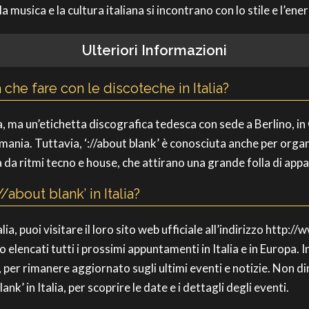
musica e la cultura italiana si incontrano con lo stile e l’ene
Ulteriori Informazioni
 che fare con le discoteche in Italia?
lia, ma un’etichetta discografica tedesca con sede a Berlino, in
a. Tuttavia, ‘://about blank’ è conosciuta anche per organiz
ta da ritmi tecno e house, che attirano una grande folla di app
about blank’ in Italia?
alia, puoi visitare il loro sito web ufficiale all’indirizzo http:/
lencati tutti i prossimi appuntamenti in Italia e in Europa. Ino
er rimanere aggiornato sugli ultimi eventi e notizie. Non di
lank’ in Italia, per scoprire le date e i dettagli degli eventi.