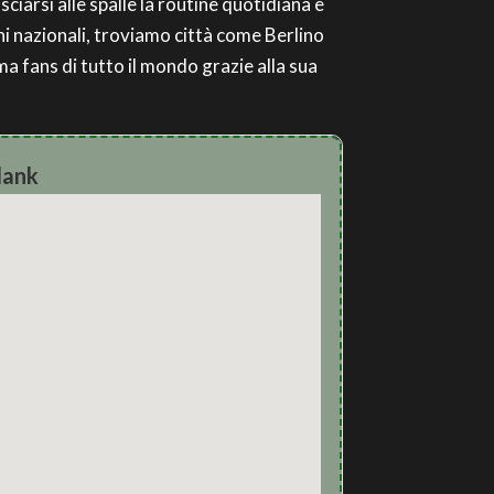
ciarsi alle spalle la routine quotidiana e
ni nazionali, troviamo città come Berlino
ma fans di tutto il mondo grazie alla sua
lank