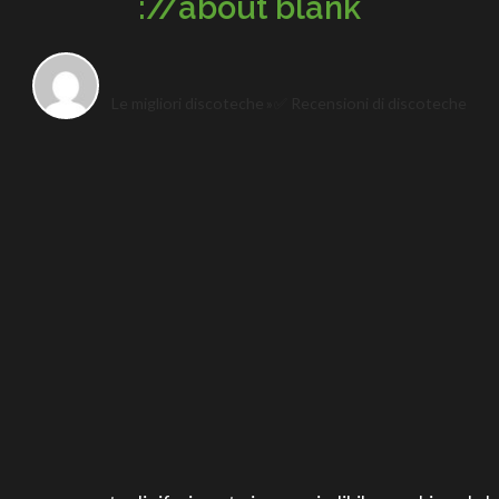
://about blank
Le migliori discoteche
✅ Recensioni di discoteche