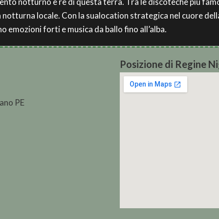
mento notturno è re di questa terra. Tra le discoteche più famos
a notturna locale. Con la sualocation strategica nel cuore dell
no emozioni forti e musica da ballo fino all’alba.
Posizione di Regine N
vano PE