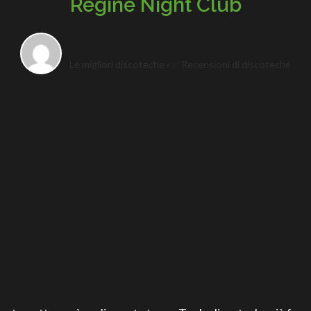
Regine Night Club
Le migliori discoteche
✅ Recensioni di discoteche