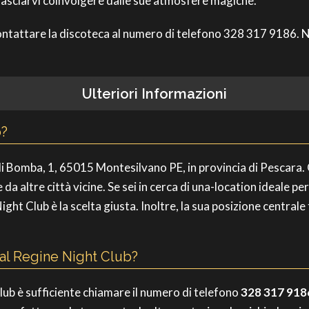
i lasciarvi coinvolgere dalle sue atmosfere magiche.
ontattare la discoteca al numero di telefono 328 317 9186. No
Ulteriori Informazioni
b?
 di Bomba, 1, 65015 Montesilvano PE, in provincia di Pescara
 altre città vicine. Se sei in cerca di una-location ideale per
ight Club è la scelta giusta. Inoltre, la sua posizione central
al Regine Night Club?
lub è sufficiente chiamare il numero di telefono
328 317 918