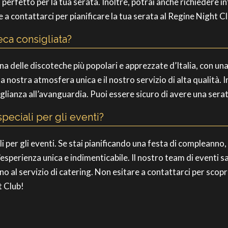
lo perfetto per la tua serata. Inoltre, potrai anche richiedere i
e a contattarci per pianificare la tua serata al Regine Night C
eca consigliata?
na delle discoteche più popolari e apprezzate d’Italia, con un
a nostra atmosfera unica e il nostro servizio di alta qualità. I
eglianza all’avanguardia. Puoi essere sicuro di avere una sera
speciali per gli eventi?
iali per gli eventi. Se stai pianificando una festa di compleann
esperienza unica e indimenticabile. Il nostro team di eventi sar
ino al servizio di catering. Non esitare a contattarci per scop
t Club!