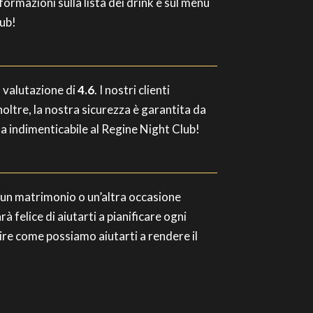
nformazioni sulla lista dei drink e sul menu
lub!
a valutazione di
4.6
. I nostri clienti
noltre, la nostra sicurezza è garantita da
ta indimenticabile al Regine Night Club!
o, un matrimonio o un’altra occasione
à felice di aiutarti a pianificare ogni
rire come possiamo aiutarti a rendere il