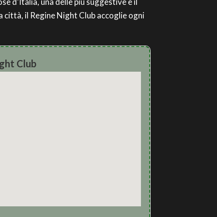
e d’Italia, una delle più suggestive è il
a città, il Regine Night Club accoglie ogni
ight Club