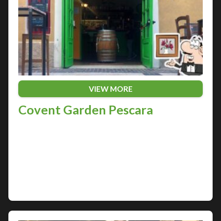
VIEW MORE
Covent Garden Pescara
Pescara, città adriatica nota per la sua vivace
movida notturna, cela un gioiello della vita
notturna italiana: Covent Garden. Questa
discoteca, situata nel cuore della città, è un punto
di…