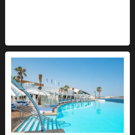
Nella città adriatica di Pescara, la movida
notturna è protagonista indiscussa. Tra le
discoteche più rinomate della città, una certa
menzione merita l’Athenee, un vero e proprio
punto di riferimento…