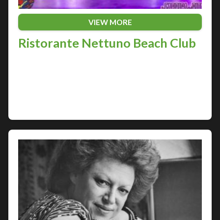
VIEW MORE
Ristorante Nettuno Beach Club
La città di Pescara, nota per la sua movida
notturna, ospita uno dei locali più esclusivi e
trendy della costa adriatica: il Ristorante Nettuno
Beach Club. Situato direttamente sul mare,…