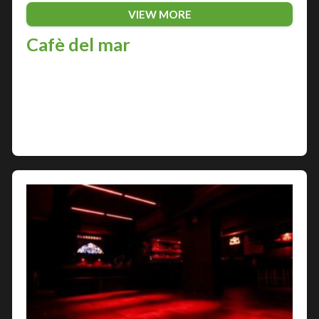
VIEW MORE
Cafè del mar
Nella città di Pescara, sulla costa Adriatica, si
trova uno dei locali notturni più famosi d’Italia: il
Cafè del mar. Questo tempio della musica e della
divertimento è un punto…