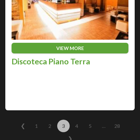
VIEW MORE
Discoteca Piano Terra
Nella città adriatica di Pescara, il divertimento
notturno è re degli anni. Fra i locali più gettonati
della città, la Discoteca Piano Terra rappresenta
un punto di riferimento per gli…
❮
1
2
3
4
5
…
28
❯