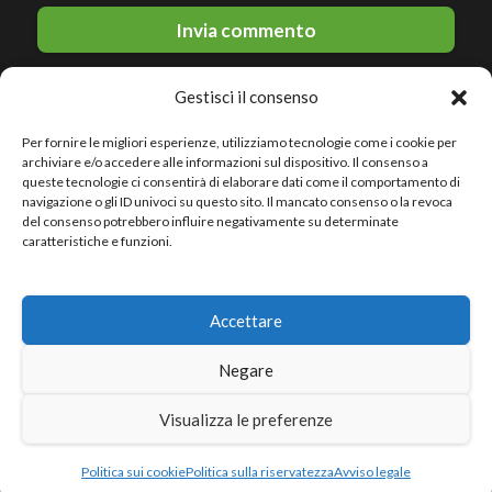
Gestisci il consenso
Per fornire le migliori esperienze, utilizziamo tecnologie come i cookie per
archiviare e/o accedere alle informazioni sul dispositivo. Il consenso a
queste tecnologie ci consentirà di elaborare dati come il comportamento di
navigazione o gli ID univoci su questo sito. Il mancato consenso o la revoca
del consenso potrebbero influire negativamente su determinate
© 2026 Le migliori discoteche · All rights reserved
caratteristiche e funzioni.
Politica sulla riservatezza
Accettare
Avviso legale
Politica sui cookie
Negare
Sitemap
Visualizza le preferenze
Politica sui cookie
Politica sulla riservatezza
Avviso legale