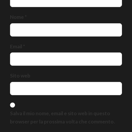
Nome
*
Email
*
Sito web
Salva il mio nome, email e sito web in questo
browser per la prossima volta che commento.