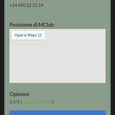
+34 690 22 25 59
Posizione di MClub
Opinioni
3.5/5 (
Leggi le opinioni
)