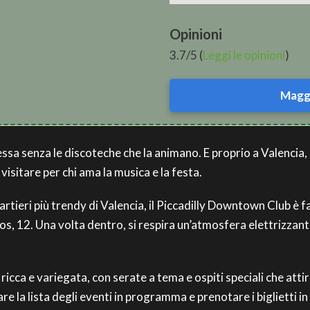
Opinioni
3.7/5 (
Leggi le opinioni
)
Maggi
essa senza le discoteche che la animano. E proprio a Valencia, 
isitare per chi ama la musica e la festa.
artieri più trendy di Valencia, il Piccadilly Downtown Club è f
s, 12. Una volta dentro, si respira un’atmosfera elettrizzan
cca e variegata, con serate a tema e ospiti speciali che attir
tare la lista degli eventi in programma e prenotare i biglietti in