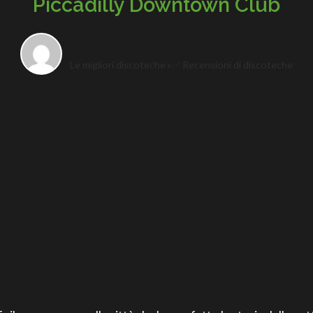
Piccadilly Downtown Club
Le migliori discoteche
✅ Recensioni di discoteche