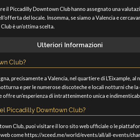
tare il Piccadilly Downtown Club hanno assegnato una valutazi
ll’offerta del locale. Insomma, se siamo a Valencia e cercava
 Club è un’ottima scelta.
Ulteriori Informazioni
own Club?
agna, precisamente a Valencia, nel quartiere di L’Eixample, a
otturna e per le numerose discoteche e locali notturni che la 
, e offre un’esperienza di intrattenimento unica e indimenticabi
del Piccadilly Downtown Club?
own Club, puoi visitare il loro sito web ufficiale o le piattafor
iti web come https://xceed.me/world/events/all/all-events/ch