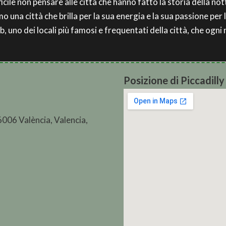
ficile non pensare alle città che hanno fatto la storia della n
o una città che brilla per la sua energia e la sua passione per 
, uno dei locali più famosi e frequentati della città, che ogni 
Posizione di Piccadil
6006 València, Valencia,