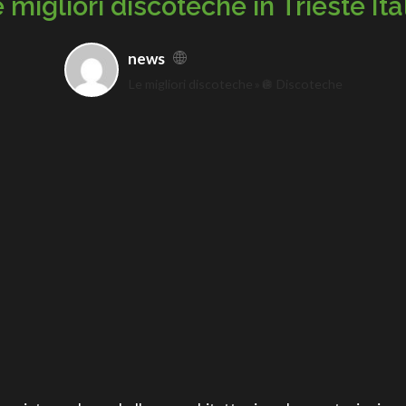
 migliori discoteche in Trieste Ita
news
Le migliori discoteche
🪩 Discoteche