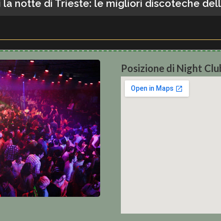
 la notte di Trieste: le migliori discoteche dell
Posizione di Night Cl