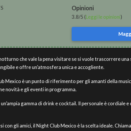
Opinioni
TS
3.8/5 (
Leggi le opinioni
)
Maggi
 notturno che vale la pena visitare se si vuole trascorrere una 
ungibile e offre un’atmosfera unica e accogliente.
lub Mexico è un punto di riferimento per gli amanti della musi
e novità e gli eventi in programma.
re un’ampia gamma di drink e cocktail. Il personale è cordiale e
rsi con gli amici, il Night Club Mexico è la scelta ideale. Chi