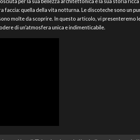
nosciuta per la sua bellezza architettonica e la sua storia ricc
ltra faccia: quella della vita notturna. Le discoteche sono un p
 sono molte da scoprire. In questo articolo, vi presenteremo l
godere di un’atmosfera unica e indimenticabile.