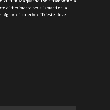
a di cultura. Ma quando il sole tramonta e la
unto di riferimento per gli amanti della
e migliori discoteche di Trieste, dove