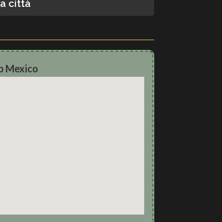
a città
ub Mexico