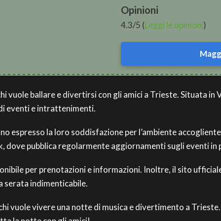
Opinioni
4.3/5 (
Leggi le opinioni
)
Maggi
 vuole ballare e divertirsi con gli amici a Trieste. Situata in V
 eventi e intrattenimenti.
anno espresso la loro soddisfazione per l’ambiente accoglient
ok, dove pubblica regolarmente aggiornamenti sugli eventi i
bile per prenotazioni e informazioni. Inoltre, il sito ufficial
a serata indimenticabile.
chi vuole vivere una notte di musica e divertimento a Trieste
ta la notte con gli amici!