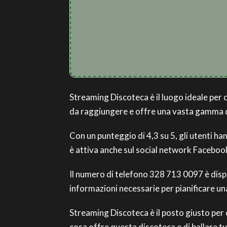
Streaming Discoteca è il luogo ideale per chi
da raggiungere e offre una vasta gamma di
Con un punteggio di 4,3 su 5, gli utenti h
è attiva anche sul social network Facebo
Il numero di telefono 328 713 0097 è disponi
informazioni necessarie per pianificare un
Streaming Discoteca è il posto giusto per 
cosa offre questa discoteca e di ballare tut