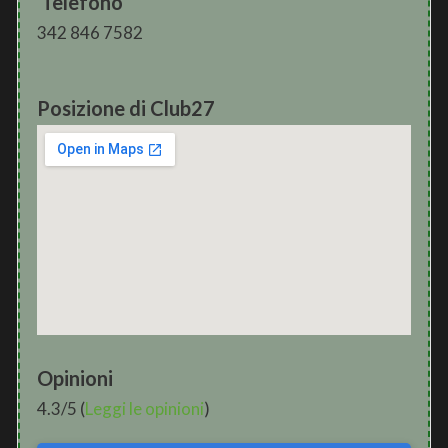
Telefono
342 846 7582
Posizione di Club27
Opinioni
4.3/5 (
Leggi le opinioni
)