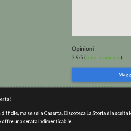
Opinioni
3.9/5 (
Leggi le opinioni
)
Maggi
serta!
ifficile, ma se sei a Caserta, Discoteca La Storia è la scelta i
 offre una serata indimenticabile.