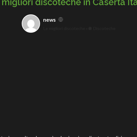
 migliori discoteche in Caserta Ita
news
Le migliori discoteche
🪩 Discoteche