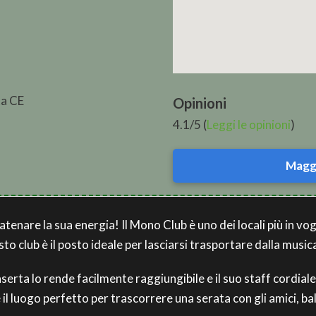
ta CE
Opinioni
4.1/5 (
Leggi le opinioni
)
Maggi
enare la sua energia! Il Mono Club è uno dei locali più in voga
sto club è il posto ideale per lasciarsi trasportare dalla music
serta lo rende facilmente raggiungibile e il suo staff cordiale
 il luogo perfetto per trascorrere una serata con gli amici, b