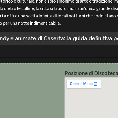
 storico e culturale, non è solo sinonimo di arte e tradizione,
a dietro le colline, la città si trasforma in un’unica grande di
ta offre una scelta infinita di locali notturni che soddisfano 
to per una notte indimenticabile.
ndy e animate di Caserta: la guida definitiva 
Posizione di Discoteca