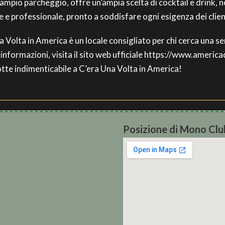
n ampio parcheggio, offre un’ampia scelta di cocktail e drink,
e e professionale, pronto a soddisfare ogni esigenza dei clien
na Volta in America è un locale consigliato per chi cerca una 
informazioni, visita il sito web ufficiale https://www.americ
tte indimenticabile a C’era Una Volta in America!
Posizione di Mono Clu