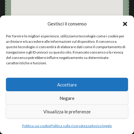
Gestisci il consenso
Per fornire le migliori esperienze, utilizziamo tecnologie come i cookie per
archiviare e/o accedere alle informazioni sul dispositivo. Il consenso a
queste tecnologie ci consentirà di elaborare dati come il comportamento di
navigazione o gli ID univoci su questo sito. Il mancato consenso o la revoca
del consenso potrebbero influire negativamente su determinate
Opinioni
caratteristiche e funzioni.
4/5 (
Leggi le opinioni
)
Accettare
Maggiori informazioni
Negare
Visualizza le preferenze
OFF Officine Sonore: la discoteca che fa ballare la
Calabria!
Politica sui cookie
Politica sulla riservatezza
Avviso legale