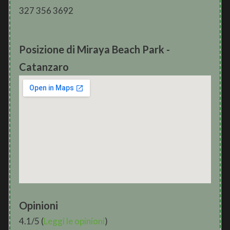
327 356 3692
Posizione di Miraya Beach Park -
Catanzaro
Opinioni
4.1/5 (
Leggi le opinioni
)