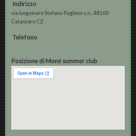
Indirizzo
via lungomare Stefano Pugliese s.n., 88100
Catanzaro CZ
Telefono
Posizione di Moné summer club