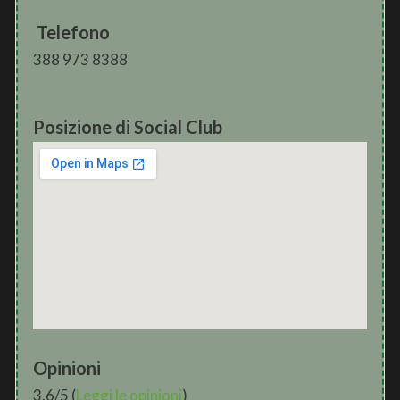
Telefono
388 973 8388
Posizione di Social Club
Opinioni
3.6/5 (
Leggi le opinioni
)