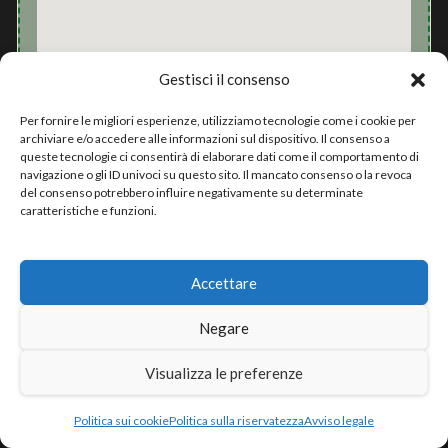
Gestisci il consenso
Per fornire le migliori esperienze, utilizziamo tecnologie come i cookie per
Opinioni
archiviare e/o accedere alle informazioni sul dispositivo. Il consenso a
queste tecnologie ci consentirà di elaborare dati come il comportamento di
4.1/5 (
Leggi le opinioni
)
navigazione o gli ID univoci su questo sito. Il mancato consenso o la revoca
del consenso potrebbero influire negativamente su determinate
caratteristiche e funzioni.
Maggiori informazioni
Accettare
Sonida The Club è il luogo ideale per trascorrere una
Negare
notte indimenticabile a Brescia. Situato in Via Malta, 10,
questo locale notturno è un punto di riferimento per gli
Visualizza le preferenze
amanti della musica e del divertimento.
Politica sui cookie
Politica sulla riservatezza
Avviso legale
Con una valutazione di 4.1, Sonida The Club è