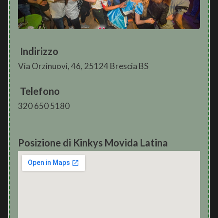
Indirizzo
Via Orzinuovi, 46, 25124 Brescia BS
Telefono
320 650 5180
Posizione di Kinkys Movida Latina