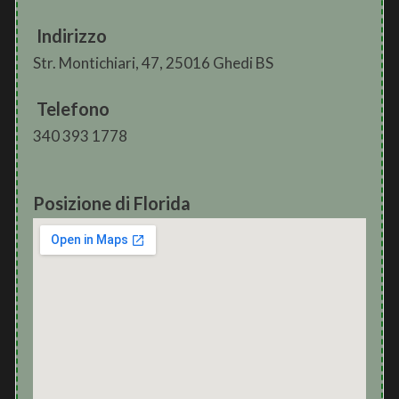
Indirizzo
Str. Montichiari, 47, 25016 Ghedi BS
Telefono
340 393 1778
Posizione di Florida