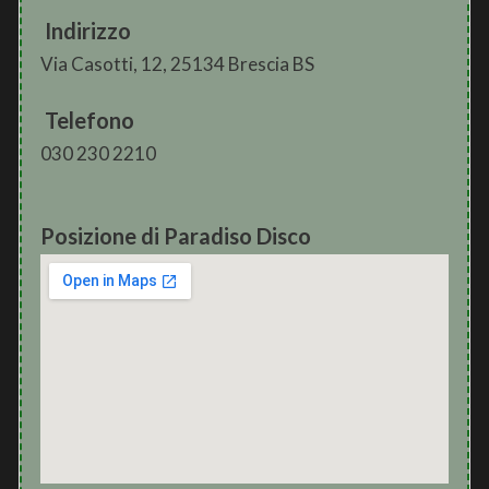
Indirizzo
Via Casotti, 12, 25134 Brescia BS
Telefono
030 230 2210
Posizione di Paradiso Disco