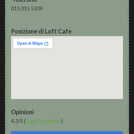
015 015 5309
Posizione di Loft Cafe
Opinioni
4.3/5 (
Leggi le opinioni
)