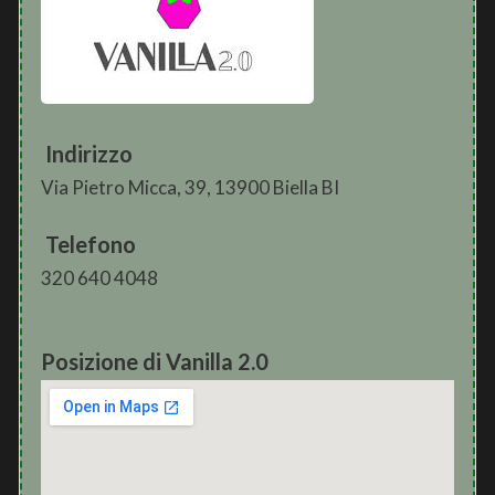
Indirizzo
Via Pietro Micca, 39, 13900 Biella BI
Telefono
320 640 4048
Posizione di Vanilla 2.0