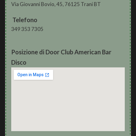
Via Giovanni Bovio, 45, 76125 Trani BT
Telefono
349 353 7305
Posizione di Door Club American Bar
Disco