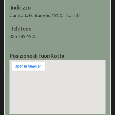
Indirizzo
Contrada Fontanelle, 76125 Trani BT
Telefono
335 789 4925
Posizione di FuoriRotta