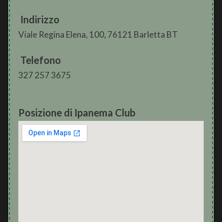
Indirizzo
Viale Regina Elena, 100, 76121 Barletta BT
Telefono
327 257 3675
Posizione di Ipanema Club