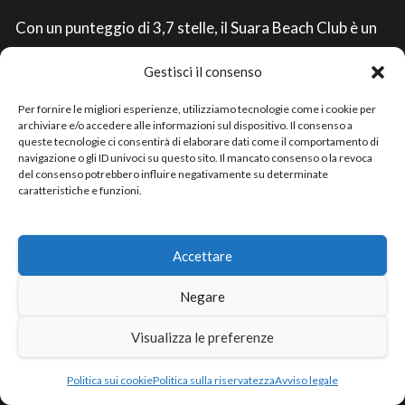
Con un punteggio di 3,7 stelle, il Suara Beach Club è un
locale apprezzato dai frequentatori, che lo descrivono
Gestisci il consenso
come un posto ideale per trascorrere una serata estiva
con gli amici. La struttura offre una vasta area per la
Per fornire le migliori esperienze, utilizziamo tecnologie come i cookie per
archiviare e/o accedere alle informazioni sul dispositivo. Il consenso a
danza e un’ampia scelta di cocktail e drink.
queste tecnologie ci consentirà di elaborare dati come il comportamento di
navigazione o gli ID univoci su questo sito. Il mancato consenso o la revoca
Il personale è cordiale e disponibile, pronto a soddisfare
del consenso potrebbero influire negativamente su determinate
caratteristiche e funzioni.
ogni esigenza dei clienti. Inoltre, il locale è facilmente
raggiungibile, grazie alla sua posizione strategica sulla
costa adriatica.
Accettare
In sintesi, il Suara Beach Club è un’ottima scelta per chi
Negare
cerca un’esperienza di intrattenimento notturno sulla
Visualizza le preferenze
costa adriatica. Per informazioni e prenotazioni, è
possibile contattare il locale al numero di telefono 328
Politica sui cookie
Politica sulla riservatezza
Avviso legale
407 4944.