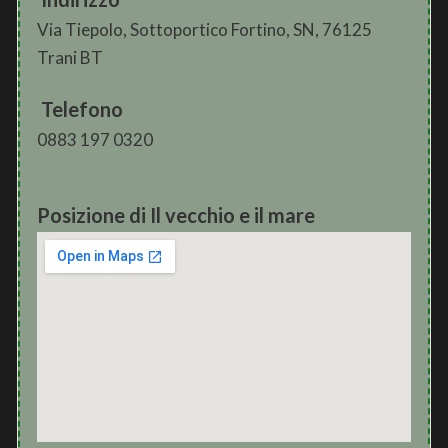
Via Tiepolo, Sottoportico Fortino, SN, 76125
Trani BT
Telefono
0883 197 0320
Posizione di Il vecchio e il mare