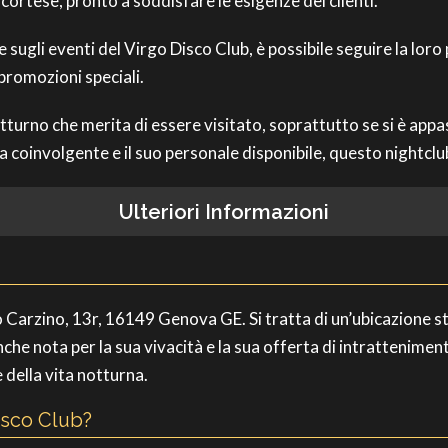
 cortese, pronto a soddisfare le esigenze dei clienti.
 e sugli eventi del Virgo Disco Club, è possibile seguire la l
romozioni speciali.
notturno che merita di essere visitato, soprattutto se si è app
a coinvolgente e il suo personale disponibile, questo nightcl
Ulteriori Informazioni
o Carzino, 13r, 16149 Genova GE. Si tratta di un’ubicazione st
nche nota per la sua vivacità e la sua offerta di intrattenime
 della vita notturna.
isco Club?