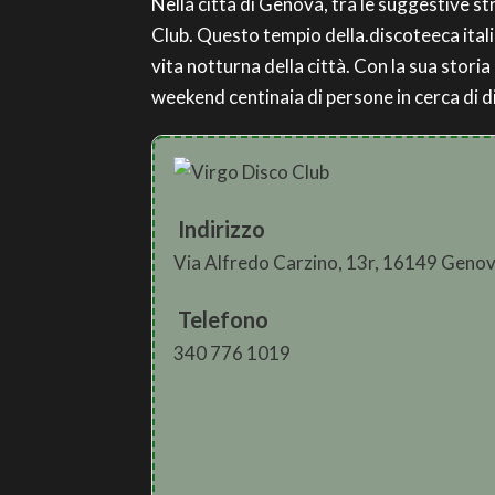
Nella città di Genova, tra le suggestive str
Club. Questo tempio della.discoteeca itali
vita notturna della città. Con la sua stori
weekend centinaia di persone in cerca di d
Indirizzo
Via Alfredo Carzino, 13r, 16149 Geno
Telefono
340 776 1019