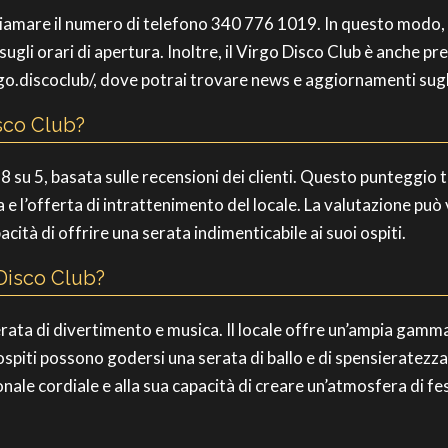
chiamare il numero di telefono 340 776 1019. In questo modo, 
ugli orari di apertura. Inoltre, il Virgo Disco Club è anche pre
.discoclub/, dove potrai trovare news e aggiornamenti sugl
isco Club?
.8 su 5, basata sulle recensioni dei clienti. Questo punteggio
e l’offerta di intrattenimento del locale. La valutazione può 
acità di offrire una serata indimenticabile ai suoi ospiti.
Disco Club?
erata di divertimento e musica. Il locale offre un’ampia gamma
ospiti possono godersi una serata di ballo e di spensieratezza. 
nale cordiale e alla sua capacità di creare un’atmosfera di fe