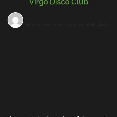
Virgo Disco Club
Le migliori discoteche
✅ Recensioni di discoteche