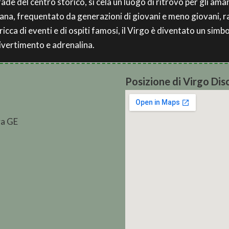
ade del centro storico, si cela un luogo di ritrovo per gli aman
ana, frequentato da generazioni di giovani e meno giovani, r
a ricca di eventi e di ospiti famosi, il Virgo è diventato un si
ivertimento e adrenalina.
Posizione di Virgo Dis
va GE