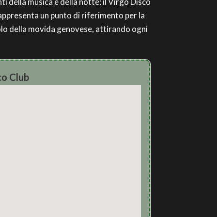
ti della musica e della notte: il Virgo Disco
appresenta un punto di riferimento per la
mbolo della movida genovese, attirando ogni
co Club