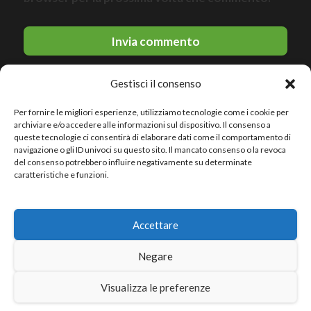
Gestisci il consenso
Per fornire le migliori esperienze, utilizziamo tecnologie come i cookie per
archiviare e/o accedere alle informazioni sul dispositivo. Il consenso a
queste tecnologie ci consentirà di elaborare dati come il comportamento di
navigazione o gli ID univoci su questo sito. Il mancato consenso o la revoca
del consenso potrebbero influire negativamente su determinate
© 2026 Le migliori discoteche · All rights reserved
caratteristiche e funzioni.
Politica sulla riservatezza
Accettare
Avviso legale
Politica sui cookie
Negare
Sitemap
Visualizza le preferenze