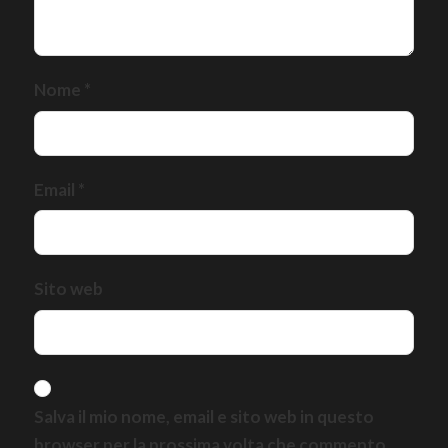
Nome
*
Email
*
Sito web
Salva il mio nome, email e sito web in questo
browser per la prossima volta che commento.