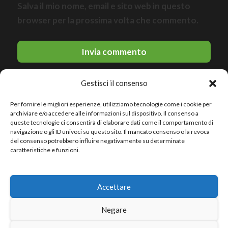
Salva il mio nome, email e sito web in questo
browser per la prossima volta che commento.
Gestisci il consenso
Per fornire le migliori esperienze, utilizziamo tecnologie come i cookie per
archiviare e/o accedere alle informazioni sul dispositivo. Il consenso a
queste tecnologie ci consentirà di elaborare dati come il comportamento di
navigazione o gli ID univoci su questo sito. Il mancato consenso o la revoca
del consenso potrebbero influire negativamente su determinate
© 2026 Le migliori discoteche · All rights reserved
caratteristiche e funzioni.
Politica sulla riservatezza
Accettare
Avviso legale
Politica sui cookie
Negare
Sitemap