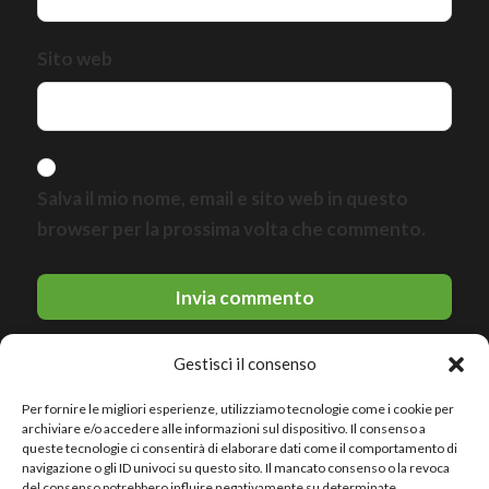
Sito web
Salva il mio nome, email e sito web in questo
browser per la prossima volta che commento.
Gestisci il consenso
Per fornire le migliori esperienze, utilizziamo tecnologie come i cookie per
archiviare e/o accedere alle informazioni sul dispositivo. Il consenso a
queste tecnologie ci consentirà di elaborare dati come il comportamento di
navigazione o gli ID univoci su questo sito. Il mancato consenso o la revoca
del consenso potrebbero influire negativamente su determinate