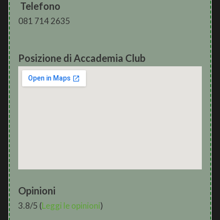
Telefono
081 714 2635
Posizione di Accademia Club
Opinioni
3.8/5 (
Leggi le opinioni
)