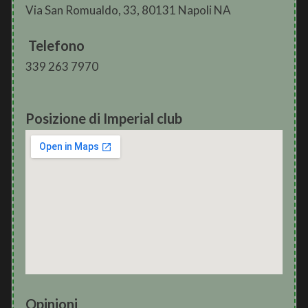
Via San Romualdo, 33, 80131 Napoli NA
Telefono
339 263 7970
Posizione di Imperial club
Opinioni