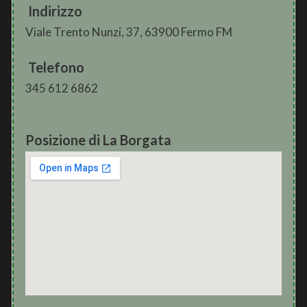
Indirizzo
Viale Trento Nunzi, 37, 63900 Fermo FM
Telefono
345 612 6862
Posizione di La Borgata