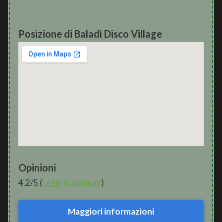
Posizione di Baladì Disco Village
Opinioni
4.2/5 (
Leggi le opinioni
)
Maggiori informazioni