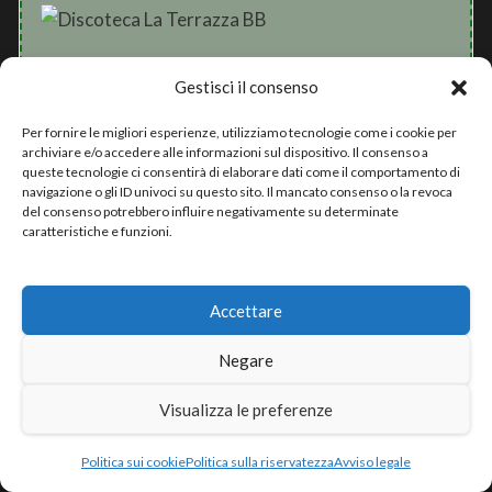
Indirizzo
Gestisci il consenso
Viale Oleandri, 2, 63074 San Benedetto del
Per fornire le migliori esperienze, utilizziamo tecnologie come i cookie per
Tronto AP
archiviare e/o accedere alle informazioni sul dispositivo. Il consenso a
queste tecnologie ci consentirà di elaborare dati come il comportamento di
Telefono
navigazione o gli ID univoci su questo sito. Il mancato consenso o la revoca
del consenso potrebbero influire negativamente su determinate
0735 777872
caratteristiche e funzioni.
Posizione di Discoteca La Terrazza BB
Accettare
Negare
Visualizza le preferenze
Politica sui cookie
Politica sulla riservatezza
Avviso legale