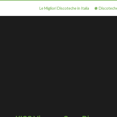
Le Migliori Discoteche in Italia
🪩 Discotech