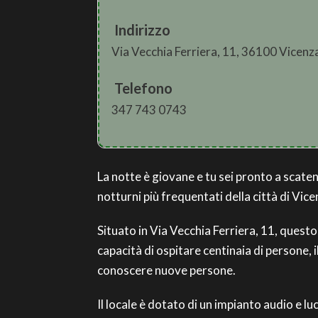
Indirizzo
Via Vecchia Ferriera, 11, 36100 Vicenz
Telefono
347 743 0743
La notte è giovane e tu sei pronto a scaten
notturni più frequentati della città di Vice
Situato in Via Vecchia Ferriera, 11, questo
capacità di ospitare centinaia di persone, 
conoscere nuove persone.
Il locale è dotato di un impianto audio e l