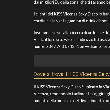
dai migliori DJ della zona, che ti faranno b
I clienti del KISS Vicenza Sexy Disco lo ha
cordiale e la vasta gamma di drink disponibi
Insomma, se sei alla ricerca di un locale do
Visita il loro sito web all’indirizzo https
numero 347 743 0743. Non vediamo l’ora di
Dove si trova il KISS Vicenza Sexy
Il KISS Vicenza Sexy Disco è ubicato in Via
Vicenza, rendendolo facilmente raggiungibil
amanti della musica e del divertimento not