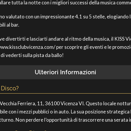
allare tutta la notte con i migliori successi della musica comm
nno valutato con un impressionante 4.1 su 5 stelle, elogiando 
li al bar.
ve divertirti e lasciarti andare al ritmo della musica, il KISS V
://www.kissclubvicenza.com/ per scoprire gli eventi e le promozi
 vederti sulla pista da ballo!
Ulteriori Informazioni
 Disco?
 Vecchia Ferriera, 11, 36100 Vicenza VI. Questo locale notturn
e con i mezzi pubblici o in auto. La sua posizione strategica 
turno. Non perdere l’opportunità di trascorrere una serata i