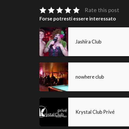
Rate this post
Forse potresti essere interessato
Jashïra Club
nowhere club
Krystal Club Privé