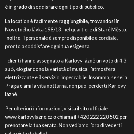
è in grado di soddisfare ogni tipo di pubblico.
La location è facilmente raggiungibile, trovandosi in
Novotného lávka 198/13, nel quartiere di Staré Město.
Inoltre, il personale è sempre disponibile e cordiale,
pronto a soddisfare ogni tua esigenza.
I clienti hanno assegnato a Karlovy lázně un voto di 4,3
su 5, elogiandone la varietà di musica, l’atmosfera
elettrizzante e il servizio impeccabile. Insomma, se sei a
Praga e ami la vita notturna, non puoi perderti Karlovy
lázně!
Per ulteriori informazioni, visita il sito ufficiale
www.karlovylazne.cz o chiama il +420 222 220 502 per
prenotare la tua serata. Non vediamo l’ora di vederti
sulla pista da ballo!