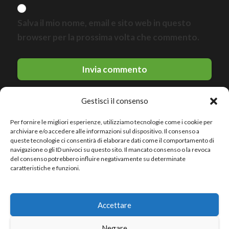
Salva il mio nome, email e sito web in questo
browser per la prossima volta che commento.
Gestisci il consenso
Per fornire le migliori esperienze, utilizziamo tecnologie come i cookie per
archiviare e/o accedere alle informazioni sul dispositivo. Il consenso a
queste tecnologie ci consentirà di elaborare dati come il comportamento di
navigazione o gli ID univoci su questo sito. Il mancato consenso o la revoca
del consenso potrebbero influire negativamente su determinate
© 2026 Le migliori discoteche · All rights reserved
caratteristiche e funzioni.
Politica sulla riservatezza
Accettare
Avviso legale
Politica sui cookie
Negare