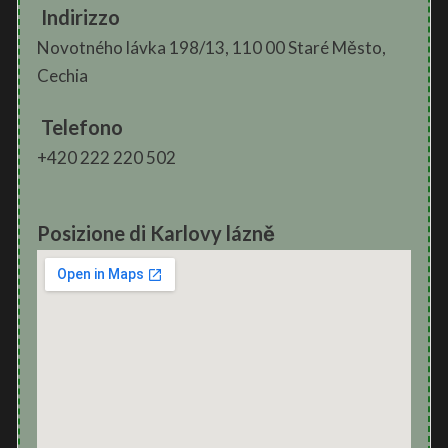
Indirizzo
Novotného lávka 198/13, 110 00 Staré Město,
Cechia
Telefono
+420 222 220 502
Posizione di Karlovy lázně