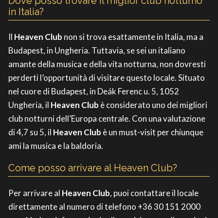
Dove posso trovare il miglior club notturno
in Italia?
Il
Heaven Club
non si trova esattamente in Italia, ma a
Budapest, in Ungheria. Tuttavia, se sei un italiano
amante della musica e della vita notturna, non dovresti
perderti l’opportunità di visitare questo locale. Situato
nel cuore di Budapest, in Deák Ferenc u. 5, 1052
Ungheria, il
Heaven Club
è considerato uno dei migliori
club notturni dell’Europa centrale. Con una valutazione
di 4,7 su 5, il
Heaven Club
è un must-visit per chiunque
ami la musica e la baldoria.
Come posso arrivare al Heaven Club?
Per arrivare al
Heaven Club
, puoi contattare il locale
direttamente al numero di telefono +36 30 151 2000