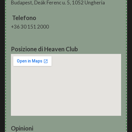
Budapest, Deák Ferenc u. 5, 1052 Ungheria
Telefono
+36 30 151 2000
Posizione di Heaven Club
Opinioni