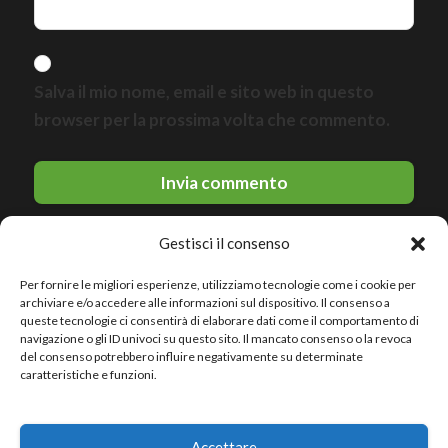
Salva il mio nome, email e sito web in questo
browser per la prossima volta che commento.
Gestisci il consenso
Per fornire le migliori esperienze, utilizziamo tecnologie come i cookie per
archiviare e/o accedere alle informazioni sul dispositivo. Il consenso a
queste tecnologie ci consentirà di elaborare dati come il comportamento di
navigazione o gli ID univoci su questo sito. Il mancato consenso o la revoca
del consenso potrebbero influire negativamente su determinate
© 2026 Le migliori discoteche · All rights reserved
caratteristiche e funzioni.
Politica sulla riservatezza
Accettare