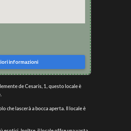
ori informazioni
Clemente de Cesaris, 1, questo locale è
.
o che lascerà a bocca aperta. Il locale è
 esotici. Inoltre, il locale offre una vasta