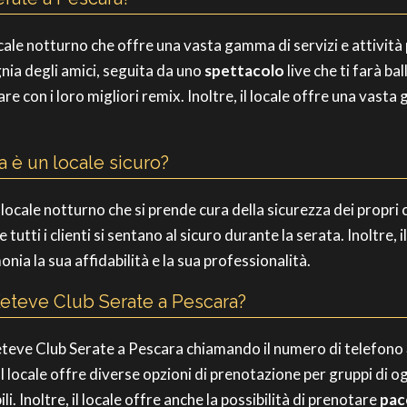
cale notturno che offre una vasta gamma di servizi e attività 
ia degli amici, seguita da uno
spettacolo
live che ti farà ba
llare con i loro migliori remix. Inoltre, il locale offre una vas
a è un locale sicuro?
locale notturno che si prende cura della sicurezza dei propri cl
tutti i clienti si sentano al sicuro durante la serata. Inoltre, i
monia la sua affidabilità e la sua professionalità.
Keteve Club Serate a Pescara?
Keteve Club Serate a Pescara chiamando il numero di telefono
 Il locale offre diverse opzioni di prenotazione per gruppi di 
li. Inoltre, il locale offre anche la possibilità di prenotare
pac