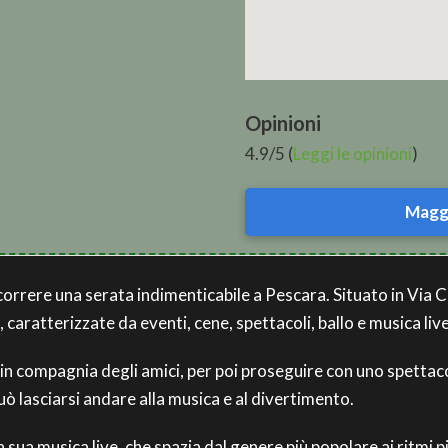
Opinioni
4.9/5 (
Leggi le opinioni
)
Maggi
scorrere una serata indimenticabile a Pescara. Situato in Via 
caratterizzate da eventi, cene, spettacoli, ballo e musica live
 in compagnia degli amici, per poi proseguire con uno spettacol
uò lasciarsi andare alla musica e al divertimento.
sua musica live, che spazia dal genere più popolare ai ritmi più