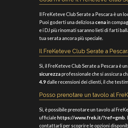
Il FreKeteve Club Serate a Pescara è un lo
Puoi goderti una deliziosa
cena
in compagn
e i DJ più rinomati saranno lieti di farti ba
tua serata ancora più speciale.
Il FreKeteve Club Serate a Pescar
Sì, il FreKeteve Club Serate a Pescara è un 
sicurezza
professionale che si assicura che 
4.9
dalle recensioni dei clienti, il che testi
Posso prenotare un tavolo al Fre
Sì, è possibile prenotare un tavolo al Fre
ufficiale
https://www.frek.it/?ref=gmb
.
contattarli per scoprire le opzioni disponibi