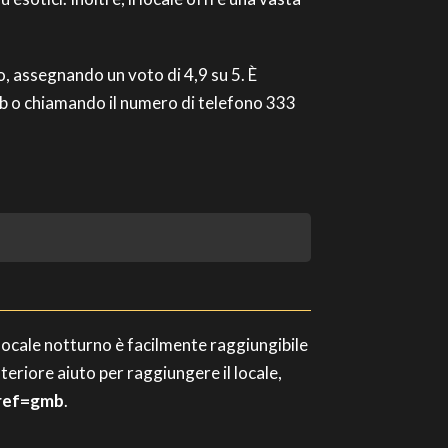
io, assegnando un voto di 4,9 su 5. È
=gmb o chiamando il numero di telefono 333
locale notturno è facilmente raggiungibile
lteriore aiuto per raggiungere il locale,
?ref=gmb
.