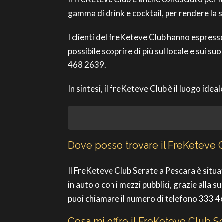
gamma di drink e cocktail, per rendere la s
I clienti del freKeteve Club hanno espresso
possibile scoprire di più sul locale e sui 
468 2639.
In sintesi, il freKeteve Club è il luogo ide
Dove posso trovare il FreKeteve 
Il FreKeteve Club Serate a Pescara è situ
in auto o con i mezzi pubblici, grazie alla s
puoi chiamare il numero di telefono 333 46
Cosa mi offre il FreKeteve Club S