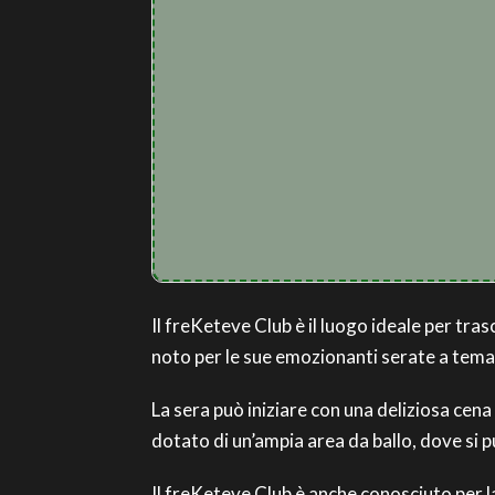
Il freKeteve Club è il luogo ideale per tra
noto per le sue emozionanti serate a tema, 
La sera può iniziare con una deliziosa cena
dotato di un’ampia area da ballo, dove si p
Il freKeteve Club è anche conosciuto per la 