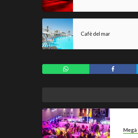
Cafè del mar
Megà 