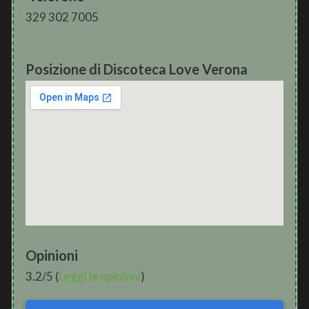
329 302 7005
Posizione di Discoteca Love Verona
Opinioni
3.2/5 (
Leggi le opinioni
)